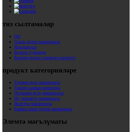
тиз сылтамалар
Өй
Азык-төлек машинасы
Яңалыклар
Безнең турында
Безнең белән элемтәгә керегез
продукт категорияләре
Токмач ясау машинасы
Vauum камыр миксеры
Пельмен ясау машинасы
Ит эшкәртү машинасы
Яшелчә машинасы
Башка азык-төлек машинасы
Элемтә мәгълүматы