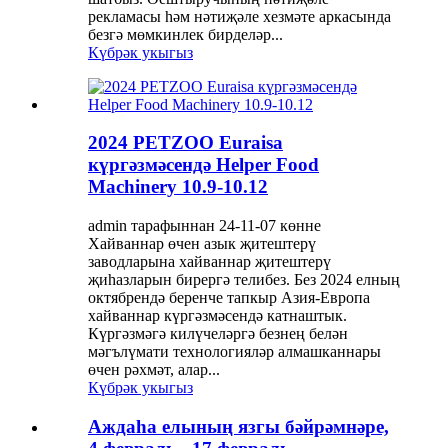
рекламасы һәм нәтиҗәле хезмәте аркасында
безгә мөмкинлек бирделәр...
Күбрәк укыгыз
2024 PETZOO Euraisa
күргәзмәсендә Helper Food
Machinery 10.9-10.12
admin тарафыннан 24-11-07 көнне
Хайваннар өчен азык җитештерү
заводларына хайваннар җитештерү
җиһазларын бирергә телибез. Без 2024 елның
октябрендә беренче тапкыр Азия-Европа
хайваннар күргәзмәсендә катнаштык.
Күргәзмәгә килүчеләргә безнең белән
мәгълүмати технологияләр алмашканнары
өчен рәхмәт, алар...
Күбрәк укыгыз
Аждаһа елының язгы бәйрәмнәре,