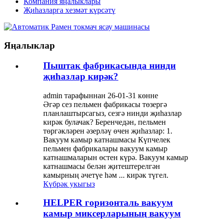
Компания яңалыклары
Җиһазларга хезмәт күрсәтү
Яңалыклар
Пыштак фабрикасында нинди
җиһазлар кирәк?
admin тарафыннан 26-01-31 көнне
Әгәр сез пельмен фабрикасы төзергә
планлаштырсагыз, сезгә нинди җиһазлар
кирәк булачак? Беренчедән, пельмен
төргәкләрен әзерләү өчен җиһазлар: 1.
Вакуум камыр катнашмасы Күпчелек
пельмен фабрикалары вакуум камыр
катнашмаларын өстен күрә. Вакуум камыр
катнашмасы белән җитештерелгән
камырның әчетүе һәм ... кирәк түгел.
Күбрәк укыгыз
HELPER горизонталь вакуум
камыр миксерларының вакуум