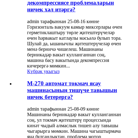
декомпрессиясе проблемаларын
ничек хәл итәргә?
admin тарафыннан 25-08-16 көнне
Горизонталь вакуум камыр миксерлары өчен
герметиклаштыру төрле җитештерүчеләр
өчен һәрвакыт катлаулы мәсьәлә булып тора.
Шулай да, ышанычлы җитештерүчеләр өчен
менә берничә чишелеш. Машинаны
берникадәр вакыт кулланганнан соң,
машина басу вакытында декомпрессия
кичерергә мөмкин...
Күбрәк укыгыз
M-270 автомат токмач ясау
машинасының тишүче тавышын
ничек бетерергә?
admin тарафыннан 25-08-09 көнне
Машинаны берникадәр вакыт кулланганнан
соң, ул токмач җитештерү процессында
кинәт чыдый алмаслык тишеп алу тавышы
чыгарырга мөмкин. Машина чагыштырмача
яңа булганлыктан, проблема мотор