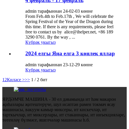
4 февраль - 17 февраль
admin тарафыннан 24-02-03 көнне
From Feb.4th to Feb.17th , We will celebrate the
Spring Festival of the Year of the Dragon during
this time. If there is any requirements, please feel
free to contact us by alice@ihelper.net, +86 189
3290 0761. By the way , ...
Күбрәк укыгыз
2024 елгы Яңа елга 3 көнлек яллар
admin тарафыннан 23-12-29 көнне
Күбрәк укыгыз
1
2
Киләсе >
>>
1 / 2 бит
ЯРДӘМЧЕ МАШИНА - 30 ел дәвамында ит һәм макарон
җиһазлары җитештерүче, шул исәптән рамен токмач ясау
машинасы, вакуум камыр миксеры, ит кискечләр, ит
тарткычлар, ит миксерлары, ит стаканнары, ит инъекцияләре,
төтенләү бүлмәсе, яшелчәләр машинасы һ.б.