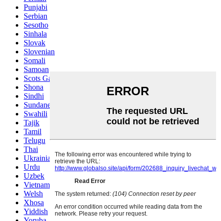
Punjabi
Serbian
Sesotho
Sinhala
Slovak
Slovenian
Somali
Samoan
Scots Gaelic
Shona
Sindhi
Sundanese
Swahili
Tajik
Tamil
Telugu
Thai
Ukrainian
Urdu
Uzbek
Vietnamese
Welsh
Xhosa
Yiddish
Yoruba