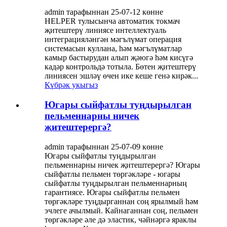
admin тарафыннан 25-07-12 көнне
HELPER тулысынча автоматик токмач
җитештерү линиясе интеллектуаль
интеграцияләнгән мәгълүмат операция
системасын куллана, һәм мәгълүматлар
камыр бастырудан алып җәюгә һәм кисүгә
кадәр контрольдә тотыла. Бөтен җитештерү
линиясен эшләү өчен ике кеше генә кирәк...
Күбрәк укыгыз
Югары сыйфатлы туңдырылган
пельменнарны ничек
җитештерергә?
admin тарафыннан 25-07-09 көнне
Югары сыйфатлы туңдырылган
пельменнарны ничек җитештерергә? Югары
сыйфатлы пельмен төргәкләре - югары
сыйфатлы туңдырылган пельменнарның
гарантиясе. Югары сыйфатлы пельмен
төргәкләре туңдырганнан соң ярылмый һәм
эчлеге ачылмый. Кайнаганнан соң, пельмен
төргәкләре әле дә эластик, чәйнәргә яраклы