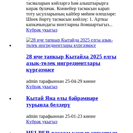
тасмаларын көйләргә һәм алыштырырга
кирәк булачак. Конвейер тасмасын карап
тоту ысулларының кайбер мөһим өлешләре:
Шнек йөртү тасмасын көйләү: 1. Арткы
капкачындагы винтларны йомшартыгыз...
Күбрәк укыгыз
28 нче тапкыр Кытайда 2025 елгы
азык-төлек ингредиентлары
күргәзмәсе
admin тарафыннан 25-04-29 көнне
Күбрәк укыгыз
Кытай Яңа елы бәйрәмнәре
турында белдерү
admin тарафыннан 25-01-23 көнне
Күбрәк укыгыз
HELPER вакуум камыр миксерын