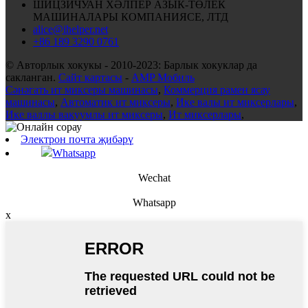
ШИЦЗИЧУАН ХӘЛПЕР АЗЫК-ТӨЛЕК
МАШИНАЛАРЫ КОМПАНИЯСЕ, ЛТД
alice@ihelper.net
+86 189 3290 0761
© Авторлык хокукы - 2010-2023: Барлык хокуклар да
сакланган.
Сайт картасы
-
AMP Мобиль
Сәнәгать ит миксеры машинасы
,
Коммерция рамен ясау
машинасы
,
Автоматик ит миксеры
,
Ике валы ит миксерлары
,
Ике валлы вакуумлы ит миксеры
,
Ит миксерлары
,
Электрон почта җибәрү
Whatsapp
Wechat
Whatsapp
x