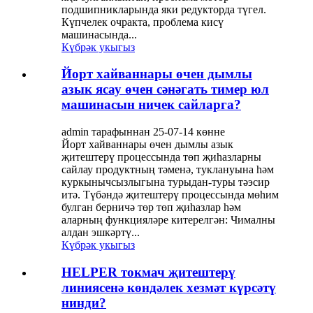
подшипникларында яки редукторда түгел.
Күпчелек очракта, проблема кисү
машинасында...
Күбрәк укыгыз
Йорт хайваннары өчен дымлы
азык ясау өчен сәнәгать тимер юл
машинасын ничек сайларга?
admin тарафыннан 25-07-14 көнне
Йорт хайваннары өчен дымлы азык
җитештерү процессында төп җиһазларны
сайлау продуктның тәменә, туклануына һәм
куркынычсызлыгына турыдан-туры тәэсир
итә. Түбәндә җитештерү процессында мөһим
булган берничә төр төп җиһазлар һәм
аларның функцияләре китерелгән: Чималны
алдан эшкәртү...
Күбрәк укыгыз
HELPER токмач җитештерү
линиясенә көндәлек хезмәт күрсәтү
нинди?