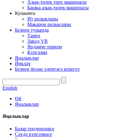
Азык-төлек төрү машинасы
Башка азык-төлек машинасы
Кушымта
Ит ризыклары
Макарон ризыклары
Безнең турында
Тарих
Завод VR
Ярдәмче төркем
Күргәзмә
Яңалыклар
Йөкләү
Безнең белән элемтәгә керегез
English
Өй
Яңалыклар
Яңалыклар
Базар тенденциясе
Сәүдә күргәзмәсе