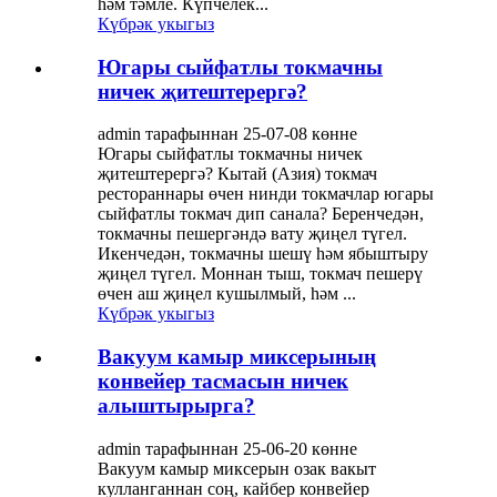
һәм тәмле. Күпчелек...
Күбрәк укыгыз
Югары сыйфатлы токмачны
ничек җитештерергә?
admin тарафыннан 25-07-08 көнне
Югары сыйфатлы токмачны ничек
җитештерергә? Кытай (Азия) токмач
рестораннары өчен нинди токмачлар югары
сыйфатлы токмач дип санала? Беренчедән,
токмачны пешергәндә вату җиңел түгел.
Икенчедән, токмачны шешү һәм ябыштыру
җиңел түгел. Моннан тыш, токмач пешерү
өчен аш җиңел кушылмый, һәм ...
Күбрәк укыгыз
Вакуум камыр миксерының
конвейер тасмасын ничек
алыштырырга?
admin тарафыннан 25-06-20 көнне
Вакуум камыр миксерын озак вакыт
кулланганнан соң, кайбер конвейер