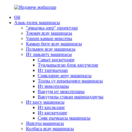
Өй
Азык-төлек машинасы
"ачкычка әзер" проектлар
Токмач ясау машинасы
Vauum камыр миксеры
Камыр бите ясау машинасы
Пельмен ясау машинасы
Ит эшкәртү машинасы
Савыт кискечләре
Туңдырылган блок кисүчеләр
Ит тарткычлар
Сөякләрне аеру машинасы
Тозлы су инъекциясе машинасы
Ит миксерлары
Вакуум ит миксерлары
Вакуумлы стакан маринадлаучы
Ит кисү машинасы
Ит кисәкләре
Ит кискечләре
Сөяк пычкысы машинасы
Яшелчә машинасы
Колбаса ясау машинасы