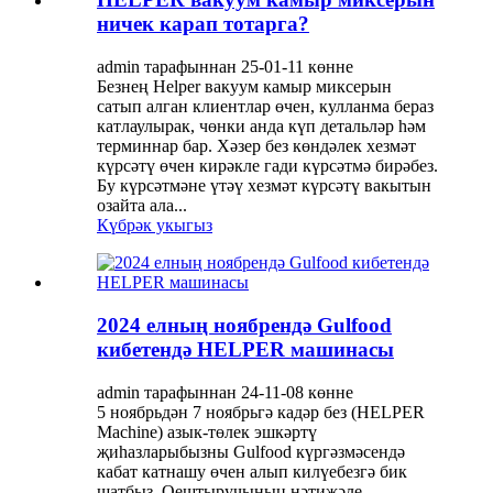
ничек карап тотарга?
admin тарафыннан 25-01-11 көнне
Безнең Helper вакуум камыр миксерын
сатып алган клиентлар өчен, кулланма бераз
катлаулырак, чөнки анда күп детальләр һәм
терминнар бар. Хәзер без көндәлек хезмәт
күрсәтү өчен кирәкле гади күрсәтмә бирәбез.
Бу күрсәтмәне үтәү хезмәт күрсәтү вакытын
озайта ала...
Күбрәк укыгыз
2024 елның ноябрендә Gulfood
кибетендә HELPER машинасы
admin тарафыннан 24-11-08 көнне
5 ноябрьдән 7 ноябрьгә кадәр без (HELPER
Machine) азык-төлек эшкәртү
җиһазларыбызны Gulfood күргәзмәсендә
кабат катнашу өчен алып килүебезгә бик
шатбыз. Оештыручының нәтиҗәле