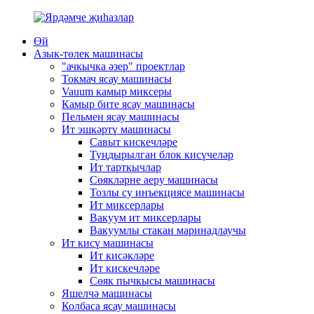
Өй
Азык-төлек машинасы
"ачкычка әзер" проектлар
Токмач ясау машинасы
Vauum камыр миксеры
Камыр бите ясау машинасы
Пельмен ясау машинасы
Ит эшкәртү машинасы
Савыт кискечләре
Туңдырылган блок кисүчеләр
Ит тарткычлар
Сөякләрне аеру машинасы
Тозлы су инъекциясе машинасы
Ит миксерлары
Вакуум ит миксерлары
Вакуумлы стакан маринадлаучы
Ит кисү машинасы
Ит кисәкләре
Ит кискечләре
Сөяк пычкысы машинасы
Яшелчә машинасы
Колбаса ясау машинасы