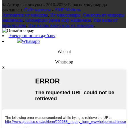
© Авторлык хокукы - 2010-2023: Барлык хокуклар да
сакланган.
Сайт картасы
-
AMP Мобиль
Автоматик ит миксеры
,
Ит миксерлары
,
Сәнәгать ит миксеры
машинасы
,
Коммерция рамен ясау машинасы
,
Ике валы ит
миксерлары
,
Ике валлы вакуумлы ит миксеры
,
Электрон почта җибәрү
Whatsapp
Wechat
Whatsapp
x