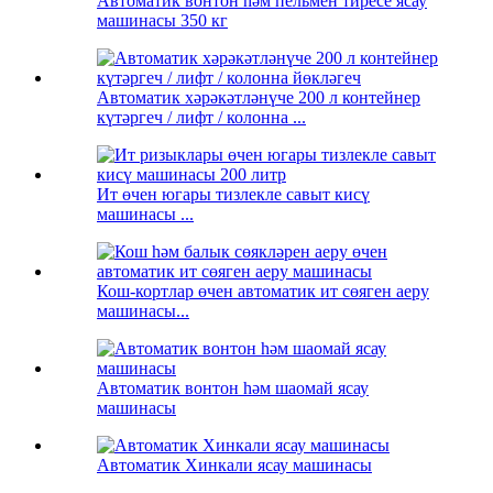
Автоматик вонтон һәм пельмен тиресе ясау
машинасы 350 кг
Автоматик хәрәкәтләнүче 200 л контейнер
күтәргеч / лифт / колонна ...
Ит өчен югары тизлекле савыт кисү
машинасы ...
Кош-кортлар өчен автоматик ит сөяген аеру
машинасы...
Автоматик вонтон һәм шаомай ясау
машинасы
Автоматик Хинкали ясау машинасы