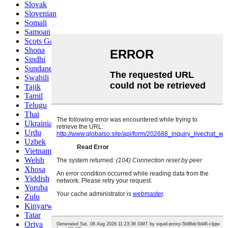
Slovak
Slovenian
Somali
Samoan
Scots Gaelic
Shona
Sindhi
Sundanese
Swahili
Tajik
Tamil
Telugu
Thai
Ukrainian
Urdu
Uzbek
Vietnamese
Welsh
Xhosa
Yiddish
Yoruba
Zulu
Kinyarwanda
Tatar
Oriya