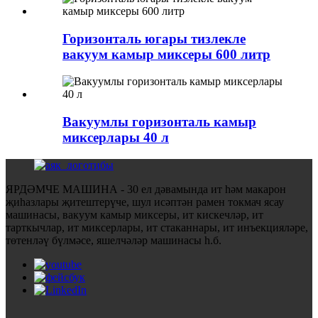
Горизонталь югары тизлекле
вакуум камыр миксеры 600 литр
Вакуумлы горизонталь камыр
миксерлары 40 л
ЯРДӘМЧЕ МАШИНА - 30 ел дәвамында ит һәм макарон
җиһазлары җитештерүче, шул исәптән рамен токмач ясау
машинасы, вакуум камыр миксеры, ит кискечләр, ит
тарткычлар, ит миксерлары, ит стаканнары, ит инъекцияләре,
төтенләү бүлмәсе, яшелчәләр машинасы һ.б.