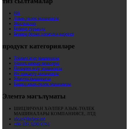
тиз сылтамалар
Өй
Азык-төлек машинасы
Яңалыклар
Безнең турында
Безнең белән элемтәгә керегез
продукт категорияләре
Токмач ясау машинасы
Vauum камыр миксеры
Пельмен ясау машинасы
Ит эшкәртү машинасы
Яшелчә машинасы
Башка азык-төлек машинасы
Элемтә мәгълүматы
ШИЦЗИЧУАН ХӘЛПЕР АЗЫК-ТӨЛЕК
МАШИНАЛАРЫ КОМПАНИЯСЕ, ЛТД
alice@ihelper.net
+86 189 3290 0761