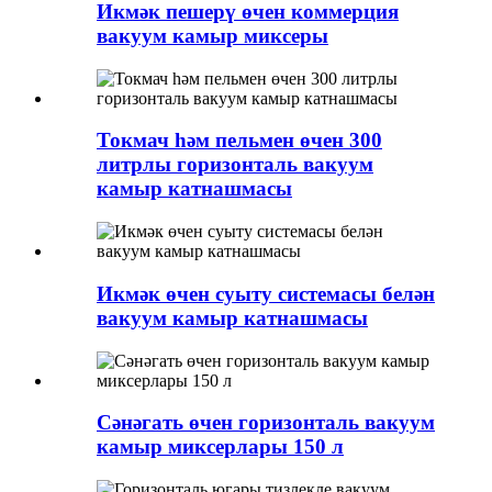
Икмәк пешерү өчен коммерция
вакуум камыр миксеры
Токмач һәм пельмен өчен 300
литрлы горизонталь вакуум
камыр катнашмасы
Икмәк өчен суыту системасы белән
вакуум камыр катнашмасы
Сәнәгать өчен горизонталь вакуум
камыр миксерлары 150 л