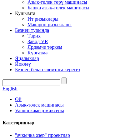
Азык-төлек төрү машинасы
Башка азык-төлек машинасы
Кушымта
Ит ризыклары
Макарон ризыклары
Безнең турында
Тарих
Завод VR
Ярдәмче төркем
Күргәзмә
Яңалыклар
Йөкләү
Безнең белән элемтәгә керегез
English
Өй
Азык-төлек машинасы
Vauum камыр миксеры
Категорияләр
"ачкычка әзер" проектлар