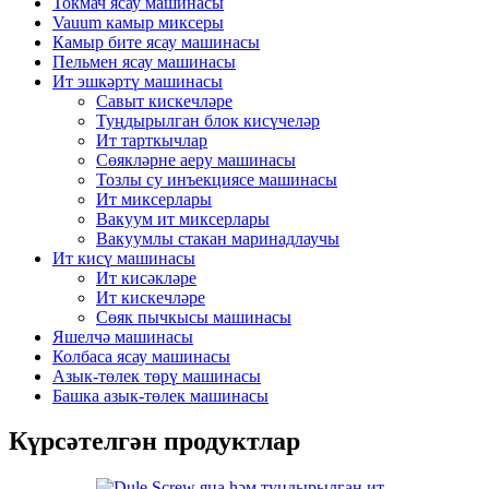
Токмач ясау машинасы
Vauum камыр миксеры
Камыр бите ясау машинасы
Пельмен ясау машинасы
Ит эшкәртү машинасы
Савыт кискечләре
Туңдырылган блок кисүчеләр
Ит тарткычлар
Сөякләрне аеру машинасы
Тозлы су инъекциясе машинасы
Ит миксерлары
Вакуум ит миксерлары
Вакуумлы стакан маринадлаучы
Ит кисү машинасы
Ит кисәкләре
Ит кискечләре
Сөяк пычкысы машинасы
Яшелчә машинасы
Колбаса ясау машинасы
Азык-төлек төрү машинасы
Башка азык-төлек машинасы
Күрсәтелгән продуктлар