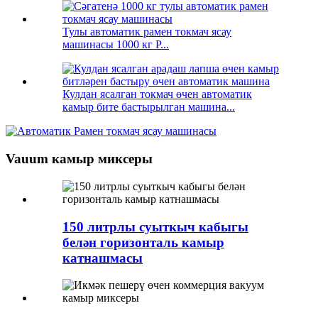
Тулы автоматик рамен токмач ясау
машинасы 1000 кг P...
Кулдан ясалган токмач өчен автоматик
камыр бите бастырылган машина...
Vauum камыр миксеры
150 литрлы суыткыч кабыгы
белән горизонталь камыр
катнашмасы