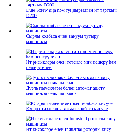
Dule Screw яңа һәм туңдырылган ит тарткыч
D200
Сырлы колбаса өчен вакуум тутыру
машинасы
Ит ризыклары өчен төтенле мич пешерү һәм
пешерү өчен
Дуэль пычаклары белән автомат ашату
машинасы сөяк пычкысы
Югары тизлекле автомат колбаса кисүче
Ит кисәкләре өчен Industrial роторлы кисү