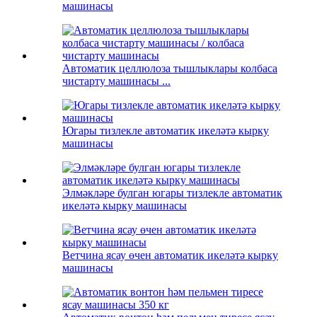
машинасы
Автоматик целлюлоза тышлыклары колбаса
чистарту машинасы ...
Югары тизлекле автоматик икеләтә кырку
машинасы
Элмәкләре булган югары тизлекле автоматик
икеләтә кырку машинасы
Ветчина ясау өчен автоматик икеләтә кырку
машинасы